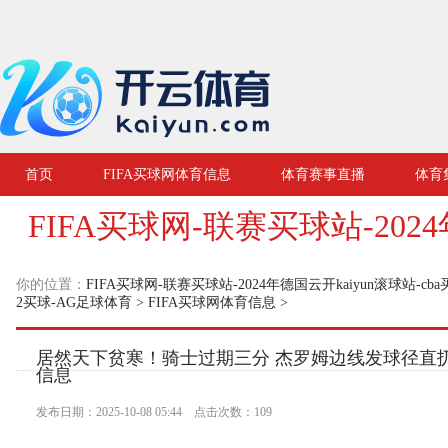
首页
FIFA买球网体育信息
体育赛事直播
体育
FIFA买球网-联赛买球站-202
站-JOB体育-e
你的位置：
FIFA买球网-联赛买球站-2024年德国云开kaiyun滚球站-cb
2买球-AG足球体育
>
FIFA买球网体育信息
>
居然天下贫寒！骑士过期三分 杰罗姆边线发球径直扔
信息
发布日期：2025-10-08 05:44 点击次数：109