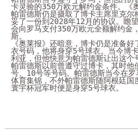
卡灵验的350万欧元解约金条件。《
帕雷德斯仍是摄取了博卡主席里克尔
妥了一份到2028年12月的协议。瞻
会向罗马支付350万欧元全额解约金
斯。
《奥莱报》还暗意，博卡仍是准备好
衣号码，他将身穿5号球衣。当今博卡
利亚，但他快意为帕雷德斯让出这个
帕雷德斯以前曾遵守过博卡，其时他使
号、10号等号码。帕雷德斯当今在罗
体育集锦，不外帕雷德斯随阿根廷国度
寰宇杯冠军时便是身穿5号球衣。