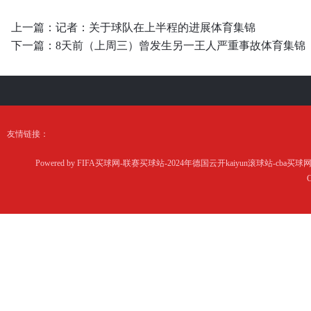
上一篇：
记者：关于球队在上半程的进展体育集锦
下一篇：
8天前（上周三）曾发生另一王人严重事故体育集锦
友情链接：
Powered by
FIFA买球网-联赛买球站-2024年德国云开kaiyun滚球站-cba买