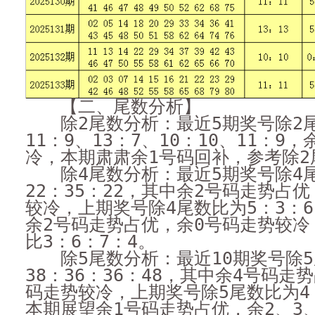
【二、尾数分析】
除2尾数分析：最近5期奖号除2尾
11：9、13：7、10：10、11：9
冷，本期肃肃余1号码回补，参考除2尾
除4尾数分析：最近5期奖号除4尾
22：35：22，其中余2号码走势占
较冷，上期奖号除4尾数比为5：3：
余2号码走势占优，余0号码走势较冷
比3：6：7：4。
除5尾数分析：最近10期奖号除5
38：36：36：48，其中余4号码走
码走势较冷，上期奖号除5尾数比为4：
本期展望余1号码走势占优，余2、3