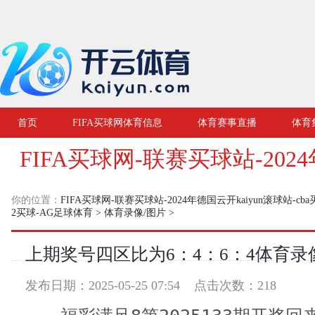
首页
FIFA买球网体育信息
体育赛事直播
体育
FIFA买球网-联赛买球站-202
站-JOB体育-e
你的位置：
FIFA买球网-联赛买球站-2024年德国云开kaiyun滚球站-cb
2买球-AG足球体育
>
体育录像/图片
>
上期奖号四区比为6：4：6：4体育录
发布日期：2025-05-25 07:54 点击次数：218