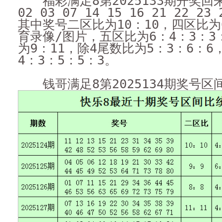
福彩满足8第2025133期开奖回
02 03 07 14 15 16 21 22 23 
其中奖号二区比为10：10，四区比为
育录像/图片，五区比为6：4：3：3
为9：11，除4尾数比为5：3：6：6
4：3：5：5：3。
钱哥满足8第2025134期奖号区