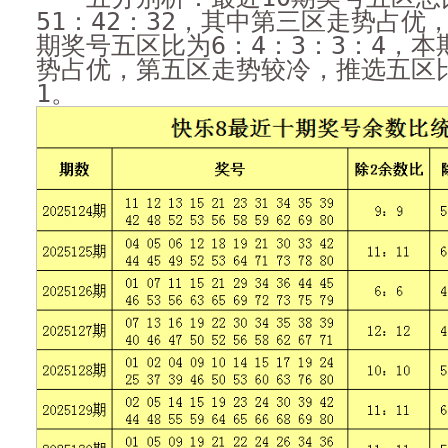
51：42：32，其中第三区走势占优
期奖号五区比为6：4：3：3：4，
势占优，第五区走势较冷，推选五区比
1。