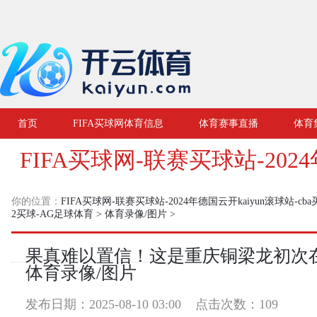
首页
FIFA买球网体育信息
体育赛事直播
体育
FIFA买球网-联赛买球站-202
站-JOB体育-e
你的位置：
FIFA买球网-联赛买球站-2024年德国云开kaiyun滚球站-cb
2买球-AG足球体育
>
体育录像/图片
>
果真难以置信！这是重庆铜梁龙初次
体育录像/图片
发布日期：2025-08-10 03:00 点击次数：109