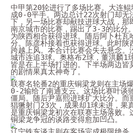
中甲第20轮进行了多场比赛。大连鲲
成0-0平手。两边总计22次射门却
下，另一场比赛却献技进球大战，那
南京城市的比赛，踢出了3-3的比分
为陕西相合获得进球。随后阿卜杜瓦
分。陈彦朴接着也获得进球。此时陕
跨越上风。本合计比赛会失去悬念。
城市连追3球。奥格布2球，董洪麟1
皆是在上半场打进的。下半场两边皆
的剧情果真太神奇了。
联赛名轮番2的重庆铜梁龙则在主场
0-2输给了南通支云。这场比赛叶谈
僵局。随后尹嘉熙进球扩大比分。而
猖獗射门23次，成果却1球未进，果
是重庆铜梁龙初次在联赛主场落败。
铜梁龙争冠的谈路变得愈加凹凸。
辽宁铁东谈主则在客场完成极限绝杀，