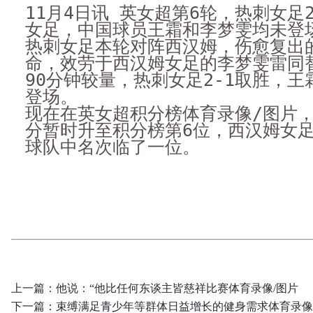
11月4日讯 英女超第6轮，热刺女足
女足，中国球员王霜和李梦雯均未登
热刺女足本轮对阵西汉姆，伤愈复出
命，效劳于西汉姆女足的李梦雯雷同
90分钟较量，热刺女足2-1取胜，
登场。
现在在英女超积分榜体育录像/图片，
分暂时升至积分榜第6位，西汉姆女足
球队中名次临了一位。
上一篇：
他说：“他比任何东谈主皆慈祥比赛体育录像/图片
下一篇：
束缚满足青少年等群体日益增长的健身需求体育录像