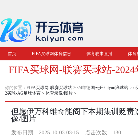
首页
FIFA买球网体育信息
体育赛事直播
体育
FIFA买球网-联赛买球站-202
站-JOB体育-e
你的位置：
FIFA买球网-联赛买球站-2024年德国云开kaiyun滚球站-cb
2买球-AG足球体育
>
体育录像/图片
>
但愿伊万科维奇能阁下本期集训贬责
像/图片
发布日期：2025-10-03 03:15 点击次数：130