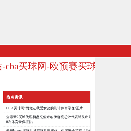
站-cba买球网-欧预赛买球
AG足球体育
热点资讯
FIFA买球网”而凭证我爱女篮的统计体育录像/图片
全讯新2买球代理初盘充值米哈伊柳克总计代表球队出场
8次体育录像/图片
云开kaiyun滚球站排行球盘融媒体、内容安全等产品及解