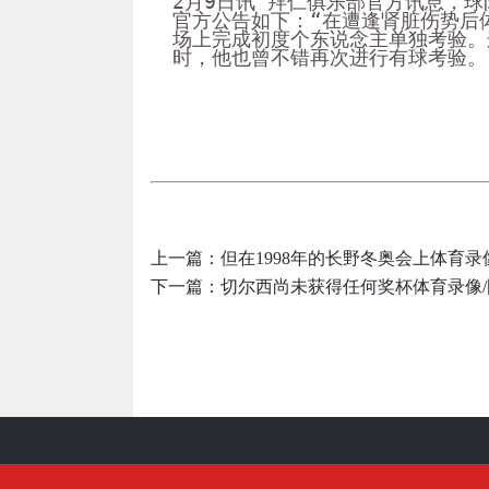
2月9日讯 拜仁俱乐部官方讯息，
官方公告如下：“在遭逢肾脏伤势后
场上完成初度个东说念主单独考验。
时，他也曾不错再次进行有球考验。
上一篇：
但在1998年的长野冬奥会上体育录
下一篇：
切尔西尚未获得任何奖杯体育录像/