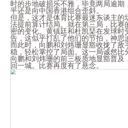
时的步地破损乐不雅，毕竟两局逾期
平还是向中国香港组合歪斜。
但是，这才是体育比赛最迷东谈主的场
法提前算计结局。就在第三局，比赛
密的变化。黄镇廷和杜凯琹在发球时
告，这似乎打乱了他们的节拍，神思
而此时，向鹏和刘炜珊显豁收拢了敌
稳，轻松掌控了局面。这一局诚然比
向鹏和刘炜珊的前三板质地显豁普及，
回一城。比赛再度有了悬念。