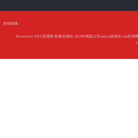
友情链接：
Powered by
FIFA买球网-联赛买球站-2024年德国云开kaiyun滚球站-cba买