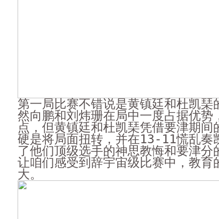
第一局比赛不错说是黄镇廷和杜凯琹
然向鹏和刘炜珊在局中一度占据优势
点，但黄镇廷和杜凯琹凭借要津期间
硬是将局面扭转，并在13-11慌乱
了他们顶级选手的神思教悔和要津分
让咱们感受到辞宇宙级比赛中，教育
大。