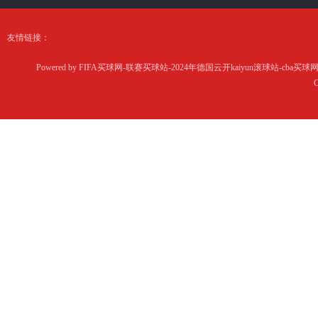
友情链接：
Powered by
FIFA买球网-联赛买球站-2024年德国云开kaiyun滚球站-cba买