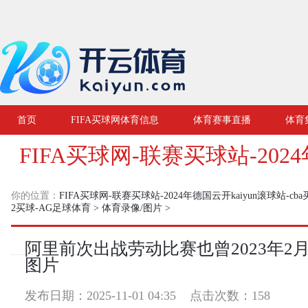
首页
FIFA买球网体育信息
体育赛事直播
体育
FIFA买球网-联赛买球站-202
站-JOB体育-e
你的位置：
FIFA买球网-联赛买球站-2024年德国云开kaiyun滚球站-cb
2买球-AG足球体育
>
体育录像/图片
>
阿里前次出战劳动比赛也曾2023年2月
图片
发布日期：2025-11-01 04:35 点击次数：158