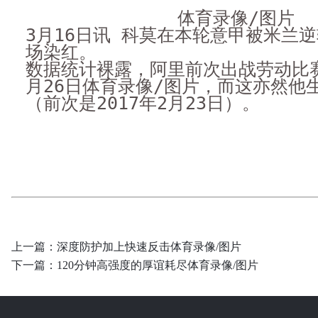
体育录像/图片
3月16日讯 科莫在本轮意甲被米兰
场染红。
数据统计裸露，阿里前次出战劳动比赛
月26日体育录像/图片，而这亦然他
（前次是2017年2月23日）。
上一篇：
深度防护加上快速反击体育录像/图片
下一篇：
120分钟高强度的厚谊耗尽体育录像/图片