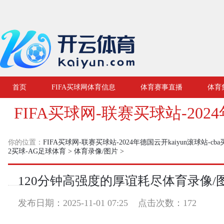
首页
FIFA买球网体育信息
体育赛事直播
体育
FIFA买球网-联赛买球站-202
站-JOB体育-e
你的位置：
FIFA买球网-联赛买球站-2024年德国云开kaiyun滚球站-cb
2买球-AG足球体育
>
体育录像/图片
>
120分钟高强度的厚谊耗尽体育录像/
发布日期：2025-11-01 07:25 点击次数：172