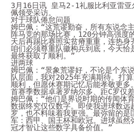
3月16日讯 皇马2-1礼服比利亚雷
佩领受采访。
对于球队倦怠问题
姆巴佩：“这荒谬勤奋，所有东说念
阵马竞的那场比赛，120分钟高强度
天后再踢比赛照实贫瘠重重，连热身
咱们必须尊重队徽构兵到底，今天恰
最终获取了顺利。”
进两球
姆巴佩：“景象荒谬好，不论是个东
队层面，我对2025年充满期待。打
顺利，但愿休赛期记忆后能孝敬更多
首赛季数据卓著罗纳尔多、距C罗仅差
姆巴佩：“他们是界说时期的传闻体育
数据终究仅仅数字。即使我进球数远
罗，也不料味着我更强。最弥留的是
军：西甲、国王杯和欧冠。进球虽然
冠才智让这些数字具备价值。”