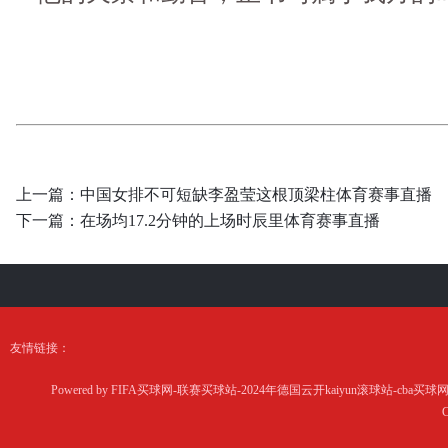
上一篇：
中国女排不可短缺李盈莹这根顶梁柱体育赛事直播
下一篇：
在场均17.2分钟的上场时辰里体育赛事直播
友情链接：
Powered by
FIFA买球网-联赛买球站-2024年德国云开kaiyun滚球站-cba买