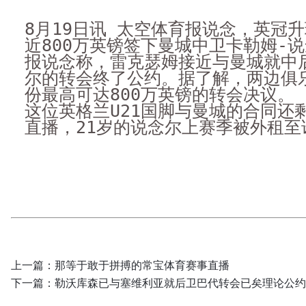
8月19日讯 太空体育报说念，英冠
近800万英镑签下曼城中卫卡勒姆-
报说念称，雷克瑟姆接近与曼城就中
尔的转会终了公约。据了解，两边俱
份最高可达800万英镑的转会决议。
这位英格兰U21国脚与曼城的合同还
直播，21岁的说念尔上赛季被外租至
上一篇：
那等于敢于拼搏的常宝体育赛事直播
下一篇：
勒沃库森已与塞维利亚就后卫巴代转会已矣理论公约