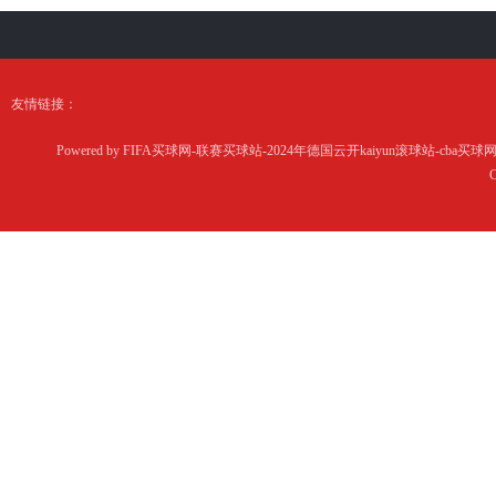
友情链接：
Powered by
FIFA买球网-联赛买球站-2024年德国云开kaiyun滚球站-cba买