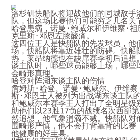
洛杉矶快船队将迎战他们的同城敌手
队，但这场比赛他们可能穷乏几名关
哈登患病，诺曼·鲍威尔和伊维察·祖
克里斯·邓恩左膝酸痛。
这四位王人是快船队的先发球员，他
场，快船队将靠近雄壮的防碍。快船
热，莱昂纳德也在缺席赛季初后追想
谈主队时，哪些球员能够上场，哪些
会畸形真理。
哈登对阵湖东谈主队的伤情
詹姆斯·哈登、诺曼·鲍威尔、伊维察
斯·邓恩王人被列为出战湖东谈主队
和鲍威尔本赛季王人打出了全明星级
助他们以23胜17负的战绩名次西部
然追想，他气象涓滴不减。快船队对
围畸形严慎，他不会打背靠背的比赛
他健康的好圭臬。