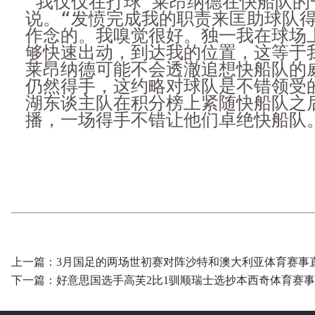
“我仅仅在打球”莱昂纳德在快船队的
说。“发愤完成我的职责来匡助球队
作念的。我嗅觉很好。独一我在球场
够快速出动，到达我的位置，这等于
莱昂纳德可能不会透澈追想快船队的
仍然得手，这约略对球队是不错领受
湖东谈主队在积分榜上紧随快船队之
播，一场得手不错让他们卓绝快船队
上一篇：
3月国足的两场世初赛对阵沙特和澳大利亚体育赛事
下一篇：
好意思国选手高芙2比1驯顺瑞士选抄本西奇体育赛