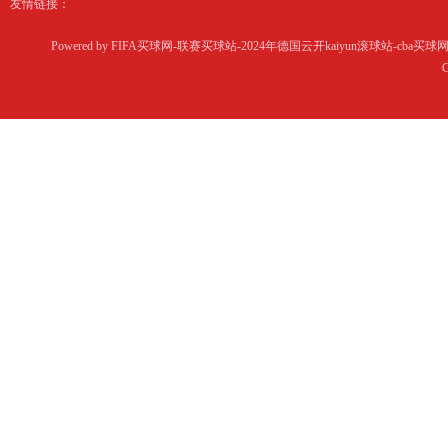
友情链接：
Powered by
FIFA买球网-联赛买球站-2024年德国云开kaiyun滚球站-cba买