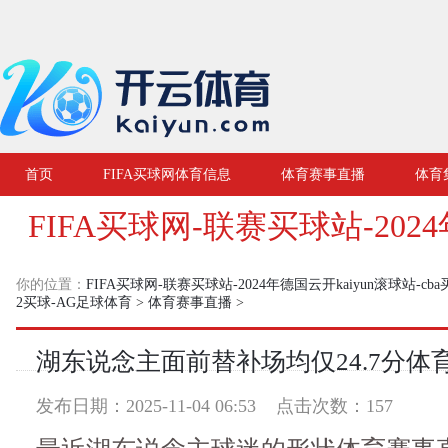
首页
FIFA买球网体育信息
体育赛事直播
体育
FIFA买球网-联赛买球站-202
站-JOB体育-e
你的位置：
FIFA买球网-联赛买球站-2024年德国云开kaiyun滚球站-cb
2买球-AG足球体育
>
体育赛事直播
>
湖东说念主面前替补场均仅24.7分体
发布日期：2025-11-04 06:53 点击次数：157