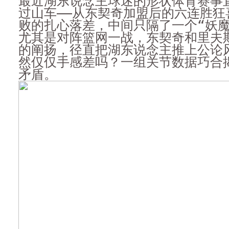
最近湖东说念主球迷的形状体育赛事
过山车——从东契奇加盟后的六连胜狂
败的扎心落差，中间只隔了一个“妖魔
尤其是对阵篮网一战，东契奇和里夫斯
的阐扬，径直把湖东说念主推上公论
然仅仅手感差吗？一组关节数据巧合
矛盾。