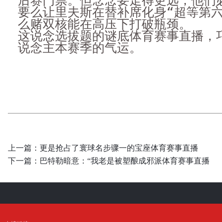
后赛门票。但念念要走得更远，他们
要么让里夫斯在替补席化身“超等第六
么赌双核能在高压下打破瓶颈。
这说念选拔题的谜底体育赛事直播，
说念主本赛季的气运。
上一篇：
更是抢占了寰球名步骤一的宝座体育赛事直播
下一篇：
巴特勒暗意：“我老是被塑酿成邪派体育赛事直播