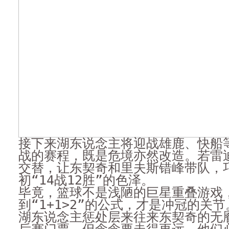
接下来湖东说念主将迎战雄鹿、快船等
战的赛程，既是危境亦然改造。若雷
交替，让东契奇和里夫斯错峰带队，
初“14战12胜”的色泽。
毕竟，篮球不是浅陋的巨星重叠游戏
到“1+1>2”的公式，才是冲冠的关节
湖东说念主惩处层来往来东契奇的无